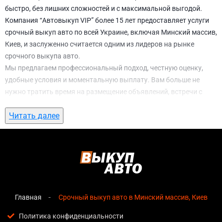
быстро, без лишних сложностей и с максимальной выгодой.
Компания “Автовыкуп VIP” более 15 лет предоставляет услуги
срочный выкуп авто по всей Украине, включая Минский массив,
Киев, и заслуженно считается одним из лидеров на рынке
срочного выкупа авто.
Мы предлагаем профессиональный подход, честную оценку,
удобные условия и моментальную выплату. Вам больше не
нужно тратить время на размещение объявлений, встречи с
потенциальными покупателями, подготовку документов и
Читать далее
ожидание. С нами вы можете
срочный выкуп авто в Минский
массив, Киев
всего за 1 день.
Почему выбирают именно нас для
срочный выкуп авто в Минский массив,
Киев
Главная
Срочный выкуп авто в Минский массив, Киев
Мгновенная оценка
— предварительная стоимость
озвучивается сразу после обращения, без скрытых
Политика конфиденциальности