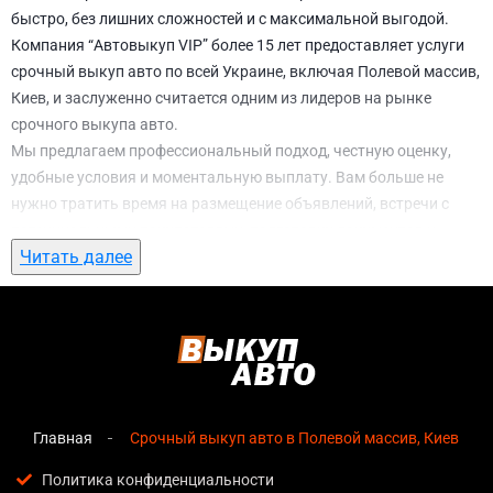
быстро, без лишних сложностей и с максимальной выгодой.
Компания “Автовыкуп VIP” более 15 лет предоставляет услуги
срочный выкуп авто по всей Украине, включая Полевой массив,
Киев, и заслуженно считается одним из лидеров на рынке
срочного выкупа авто.
Мы предлагаем профессиональный подход, честную оценку,
удобные условия и моментальную выплату. Вам больше не
нужно тратить время на размещение объявлений, встречи с
потенциальными покупателями, подготовку документов и
Читать далее
ожидание. С нами вы можете
срочный выкуп авто в Полевой
массив, Киев
всего за 1 день.
Почему выбирают именно нас для
срочный выкуп авто в Полевой массив,
Киев
Главная
Срочный выкуп авто в Полевой массив, Киев
Мгновенная оценка
— предварительная стоимость
озвучивается сразу после обращения, без скрытых
Политика конфиденциальности