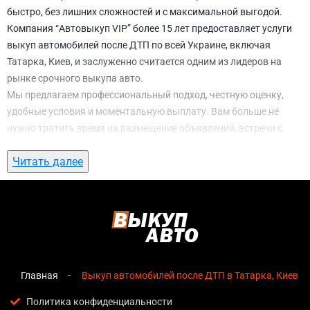
быстро, без лишних сложностей и с максимальной выгодой.
Компания “Автовыкуп VIP” более 15 лет предоставляет услуги
выкуп автомобилей после ДТП по всей Украине, включая
Татарка, Киев, и заслуженно считается одним из лидеров на
рынке срочного выкупа авто.
Мы предлагаем профессиональный подход, честную оценку,
удобные условия и моментальную выплату. Вам больше не
нужно тратить время на размещение объявлений, встречи с
потенциальными покупателями, подготовку документов и
Читать далее
ожидание. С нами вы можете
выкуп автомобилей после ДТП в
Татарка, Киев
всего за 1 день.
Почему выбирают именно нас для выкуп
автомобилей после ДТП в Татарка, Киев
Мгновенная оценка
— предварительная стоимость
озвучивается сразу после обращения, без скрытых
Главная
Выкуп автомобилей после ДТП в Татарка, Киев
условий и навязанных услуг;
Политика конфиденциальности
Прозрачные условия
— все этапы сделки полностью