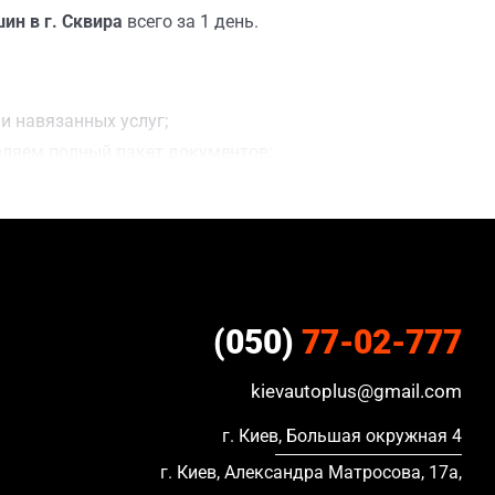
ин в г. Сквира
всего за 1 день.
и навязанных услуг;
вляем полный пакет документов;
ацию, в кредите и с просроченной страховкой.
(050)
77-02-777
kievautoplus@gmail.com
г. Киев, Большая окружная 4
г. Киев, Александра Матросова, 17а,