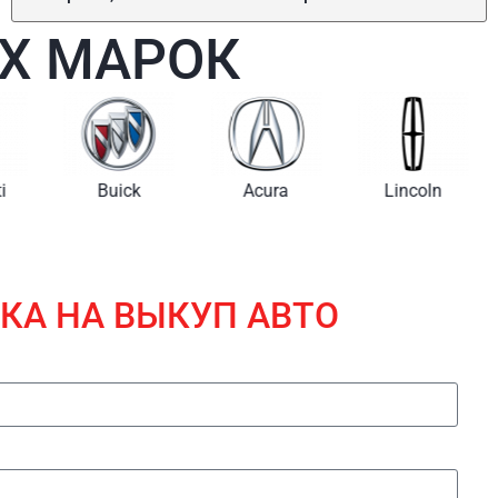
Х МАРОК
i
Buick
Acura
Lincoln
КА НА ВЫКУП АВТО