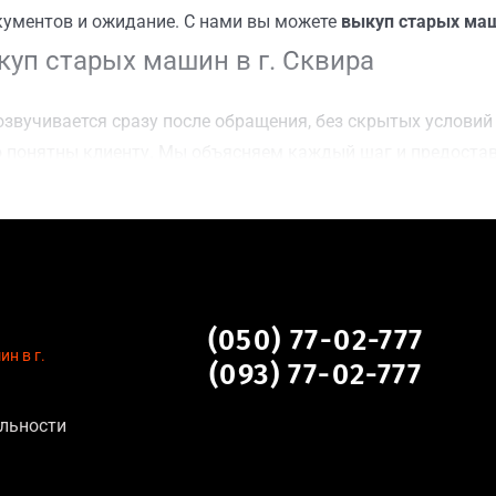
кументов и ожидание. С нами вы можете
выкуп старых маш
уп старых машин в г. Сквира
звучивается сразу после обращения, без скрытых условий 
 понятны клиенту. Мы объясняем каждый шаг и предоста
ку г. Сквира для осмотра авто и заключения сделки;
оимости даже за авто после аварии или с пробегом;
нальных данных, отсутствие посредников и “серых” схем;
сле ДТП, неисправные, не на ходу, с запретом на регистр
 г. Сквира
(050) 77-02-777
н в г.
(093) 77-02-777
льности
тановление экономически нецелесообразно;
аем выплату сразу после подписания договора;