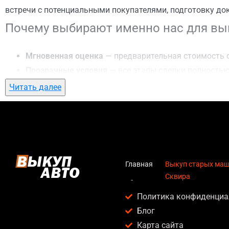
встречи с потенциальными покупателями, подготовку до
Почему выбирают именно нас для вык
Мгновенная оценка
— предварительная стоимость о
Прозрачные условия
— все этапы сделки полностью
Гибкий подход
— готовы приехать к вам в любую точ
Читать далее
Честные цены
— предлагаем до 95% от рыночной ст
Безопасность
— официальный договор, защита персо
Любое состояние автомобиля
— мы выкупаем авто по
Кому подойдет выкуп старых машин в
Главная
Выкуп старых маши
Сквира
Услуга выкуп старых машин в г. Сквира актуальна для:
Политика конфиденциа
Владельцев автомобилей после аварии, когда восс
Блог
Людей, которым срочно нужны деньги — мы предлаг
Карта сайта