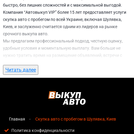
быстро, без лишних сложностей и с максимальной выгодой.
Компания “Автовыкуп VIP” более 15 лет предоставляет услуги
скупка авто с пробегом по всей Украине, включая Шулявка,
Киев, и заслуженно считается одним из лидеров на рынке
срочного выкупа авто.
Мы предлагаем профессиональный подход, честную оценку,
удобные условия и моментальную выплату. Вам больше не
нужно тратить время на размещение объявлений, встречи с
потенциальными покупателями, подготовку документов и
Читать далее
ожидание. С нами вы можете
скупка авто с пробегом в
Шулявка, Киев
всего за 1 день.
Почему выбирают именно нас для скупка
авто с пробегом в Шулявка, Киев
Мгновенная оценка
— предварительная стоимость
озвучивается сразу после обращения, без скрытых
Главная
Скупка авто с пробегом в Шулявка, Киев
условий и навязанных услуг;
Политика конфиденциальности
Прозрачные условия
— все этапы сделки полностью