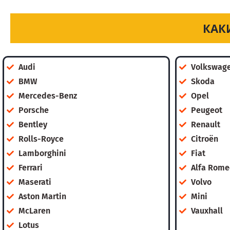
КАК
Audi
Volkswag
BMW
Skoda
Mercedes-Benz
Opel
Porsche
Peugeot
Bentley
Renault
Rolls-Royce
Citroën
Lamborghini
Fiat
Ferrari
Alfa Rome
Maserati
Volvo
Aston Martin
Mini
McLaren
Vauxhall
Lotus