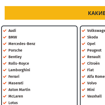
КАКИЕ
Audi
Volkswag
BMW
Skoda
Mercedes-Benz
Opel
Porsche
Peugeot
Bentley
Renault
Rolls-Royce
Citroën
Lamborghini
Fiat
Ferrari
Alfa Rome
Maserati
Volvo
Aston Martin
Mini
McLaren
Vauxhall
Lotus