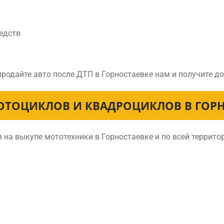
едств
продайте авто после ДТП в Горностаевке нам и получите 
ОТОЦИКЛОВ И КВАДРОЦИКЛОВ В ГОРН
на выкупе мототехники в Горностаевке и по всей террит