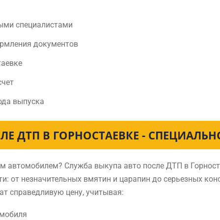
ыми специалистами
ормления документов
таевке
счет
ода выпуска
ЛЕ ДТП В ГОРНОСТАЕВКЕ - СПЕЦИАЛЬ
ным автомобилем? Служба выкупа авто после ДТП в Горно
и: от незначительных вмятин и царапин до серьезных ко
ат справедливую цену, учитывая:
омобиля