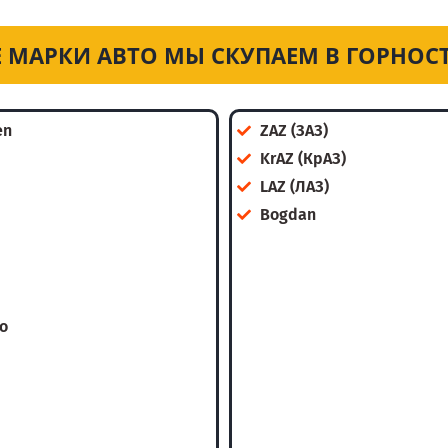
 МАРКИ АВТО МЫ СКУПАЕМ В ГОРНОС
en
ZAZ (ЗАЗ)
KrAZ (КрАЗ)
LAZ (ЛАЗ)
Bogdan
o