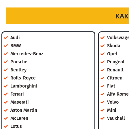
КАК
Audi
Volkswag
BMW
Skoda
Mercedes-Benz
Opel
Porsche
Peugeot
Bentley
Renault
Rolls-Royce
Citroën
Lamborghini
Fiat
Ferrari
Alfa Rome
Maserati
Volvo
Aston Martin
Mini
McLaren
Vauxhall
Lotus