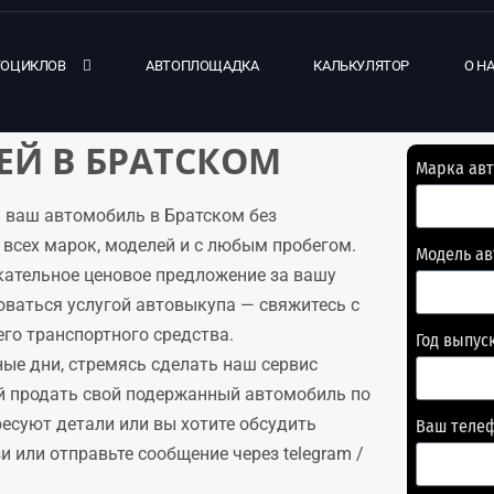
ТОЦИКЛОВ
АВТОПЛОЩАДКА
КАЛЬКУЛЯТОР
О Н
Й В БРАТСКОМ
Марка ав
 ваш автомобиль в Братском без
всех марок, моделей и с любым пробегом.
Модель а
кательное ценовое предложение за вашу
оваться услугой автовыкупа — свяжитесь с
го транспортного средства.
Год выпус
ые дни, стремясь сделать наш сервис
й продать свой подержанный автомобиль по
ресуют детали или вы хотите обсудить
Ваш теле
 или отправьте сообщение через telegram /