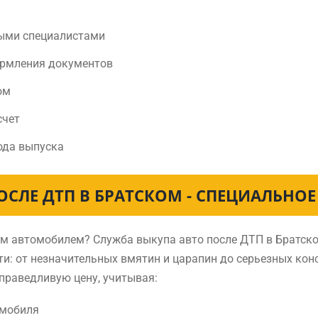
ыми специалистами
ормления документов
ом
счет
ода выпуска
ОСЛЕ ДТП В БРАТСКОМ - СПЕЦИАЛЬНО
ным автомобилем? Служба выкупа авто после ДТП в Братс
и: от незначительных вмятин и царапин до серьезных ко
праведливую цену, учитывая:
омобиля