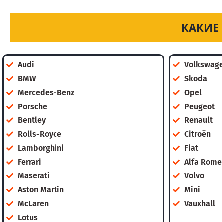
КАКИЕ
Audi
Volkswag
BMW
Skoda
Mercedes-Benz
Opel
Porsche
Peugeot
Bentley
Renault
Rolls-Royce
Citroën
Lamborghini
Fiat
Ferrari
Alfa Rome
Maserati
Volvo
Aston Martin
Mini
McLaren
Vauxhall
Lotus