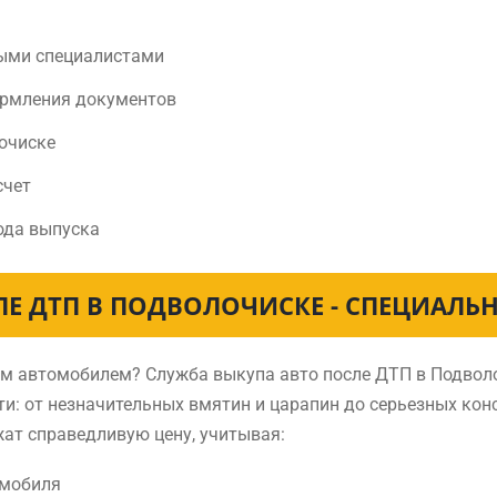
ыми специалистами
ормления документов
очиске
счет
ода выпуска
ЛЕ ДТП В ПОДВОЛОЧИСКЕ - СПЕЦИАЛЬ
нным автомобилем? Служба выкупа авто после ДТП в Подво
и: от незначительных вмятин и царапин до серьезных ко
ат справедливую цену, учитывая:
омобиля