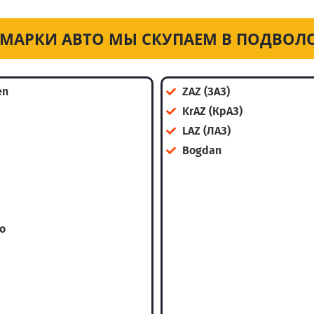
 МАРКИ АВТО МЫ СКУПАЕМ В ПОДВОЛ
en
ZAZ (ЗАЗ)
KrAZ (КрАЗ)
LAZ (ЛАЗ)
Bogdan
o