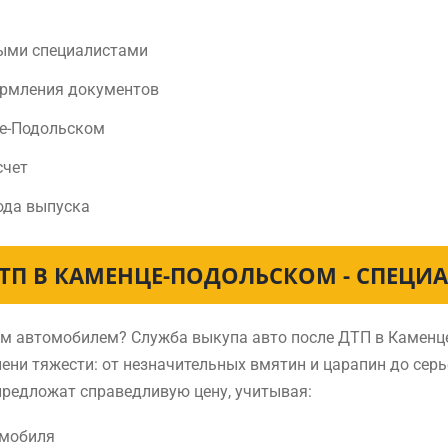
ыми специалистами
ормления документов
це-Подольском
счет
ода выпуска
ДТП В КАМЕНЦЕ-ПОДОЛЬСКОМ - СПЕЦИ
нным автомобилем? Служба выкупа авто после ДТП в Камен
ни тяжести: от незначительных вмятин и царапин до сер
предложат справедливую цену, учитывая:
омобиля