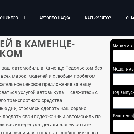
ТОЦИКЛОВ
АВТОПЛОЩАДКА
КАЛЬКУЛЯТОР
О Н
Й В КАМЕНЦЕ-
Марка ав
СКОМ
 ваш автомобиль в Каменце-Подольском без
Модель а
всех марок, моделей и с любым пробегом.
кательное ценовое предложение за вашу
оваться услугой автовыкупа — свяжитесь с
Год выпус
го транспортного средства.
ые дни, стремясь сделать наш сервис
Ваш теле
й продать свой подержанный автомобиль по
и вас интересуют детали или вы хотите
тной связи или отправьте сообщение через