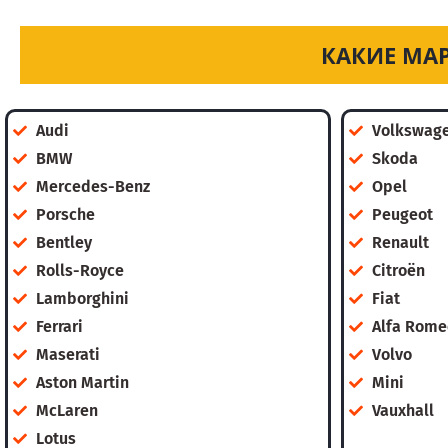
КАКИЕ МА
Audi
Volkswag
BMW
Skoda
Mercedes-Benz
Opel
Porsche
Peugeot
Bentley
Renault
Rolls-Royce
Citroën
Lamborghini
Fiat
Ferrari
Alfa Rome
Maserati
Volvo
Aston Martin
Mini
McLaren
Vauxhall
Lotus