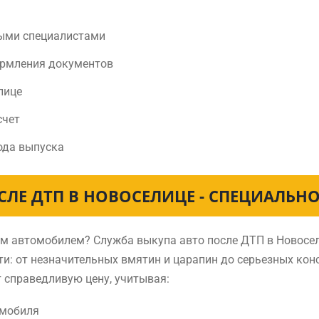
ыми специалистами
ормления документов
лице
счет
ода выпуска
СЛЕ ДТП В НОВОСЕЛИЦЕ - СПЕЦИАЛЬН
ным автомобилем? Служба выкупа авто после ДТП в Новос
и: от незначительных вмятин и царапин до серьезных ко
 справедливую цену, учитывая:
омобиля