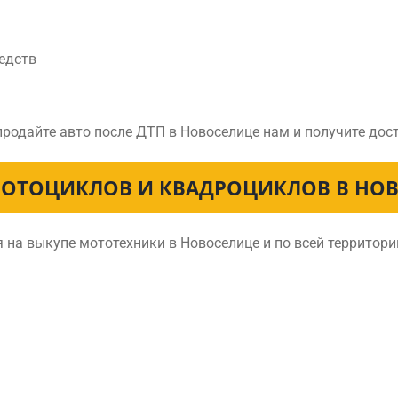
едств
продайте авто после ДТП в Новоселице нам и получите до
ОТОЦИКЛОВ И КВАДРОЦИКЛОВ В НО
на выкупе мототехники в Новоселице и по всей территор