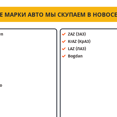
Е МАРКИ АВТО МЫ СКУПАЕМ В НОВОС
en
ZAZ (ЗАЗ)
KrAZ (КрАЗ)
LAZ (ЛАЗ)
Bogdan
o