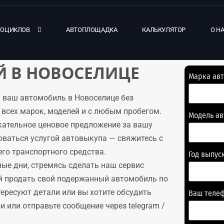
ТОЦИКЛОВ
АВТОПЛОЩАДКА
КАЛЬКУЛЯТОР
О Н
 В НОВОСЕЛИЦЕ
Марка ав
 ваш автомобиль в Новоселице без
всех марок, моделей и с любым пробегом.
Модель а
кательное ценовое предложение за вашу
оваться услугой автовыкупа — свяжитесь с
го транспортного средства.
Год выпус
ые дни, стремясь сделать наш сервис
й продать свой подержанный автомобиль по
тересуют детали или вы хотите обсудить
Ваш теле
 или отправьте сообщение через telegram /