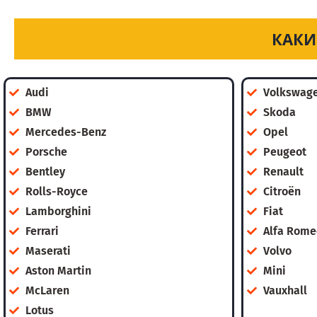
КАКИ
Audi
Volkswag
BMW
Skoda
Mercedes-Benz
Opel
Porsche
Peugeot
Bentley
Renault
Rolls-Royce
Citroën
Lamborghini
Fiat
Ferrari
Alfa Rome
Maserati
Volvo
Aston Martin
Mini
McLaren
Vauxhall
Lotus