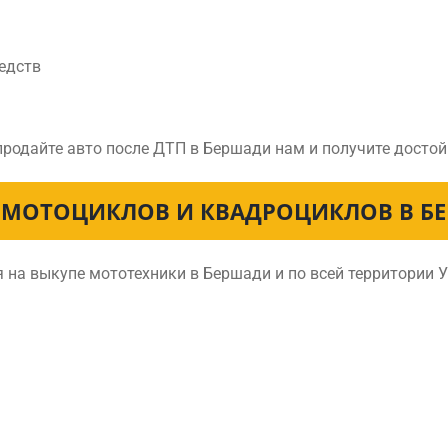
едств
 продайте авто после ДТП в Бершади нам и получите досто
 МОТОЦИКЛОВ И КВАДРОЦИКЛОВ В Б
 на выкупе мототехники в Бершади и по всей территории 