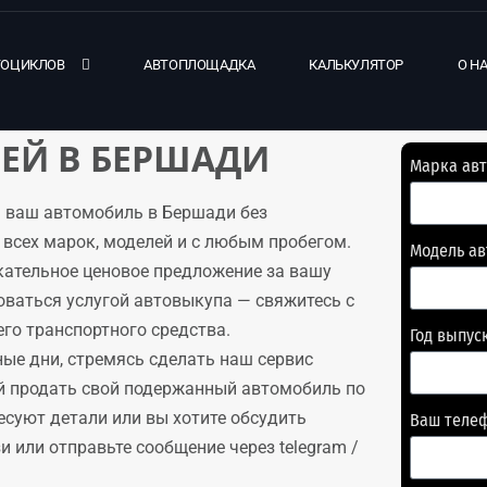
ТОЦИКЛОВ
АВТОПЛОЩАДКА
КАЛЬКУЛЯТОР
О Н
ЕЙ В БЕРШАДИ
Марка ав
 ваш автомобиль в Бершади без
всех марок, моделей и с любым пробегом.
Модель а
кательное ценовое предложение за вашу
оваться услугой автовыкупа — свяжитесь с
го транспортного средства.
Год выпус
ые дни, стремясь сделать наш сервис
й продать свой подержанный автомобиль по
есуют детали или вы хотите обсудить
Ваш теле
 или отправьте сообщение через telegram /