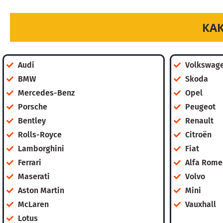
КА
Audi
Volkswag
BMW
Skoda
Mercedes-Benz
Opel
Porsche
Peugeot
Bentley
Renault
Rolls-Royce
Citroën
Lamborghini
Fiat
Ferrari
Alfa Rome
Maserati
Volvo
Aston Martin
Mini
McLaren
Vauxhall
Lotus