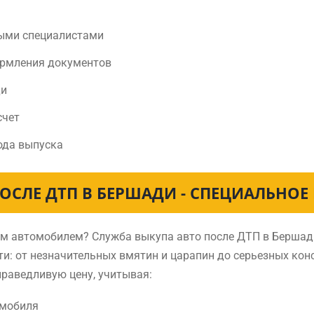
ыми специалистами
ормления документов
ди
счет
ода выпуска
ОСЛЕ ДТП В БЕРШАДИ - СПЕЦИАЛЬНО
нным автомобилем? Служба выкупа авто после ДТП в Берша
и: от незначительных вмятин и царапин до серьезных ко
раведливую цену, учитывая:
омобиля