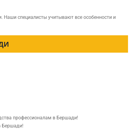
и. Наши специалисты учитывают все особенности и
АДИ
едства профессионалам в Бершади!
в Бершади!