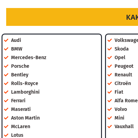
КА
Audi
Volkswag
BMW
Skoda
Mercedes-Benz
Opel
Porsche
Peugeot
Bentley
Renault
Rolls-Royce
Citroën
Lamborghini
Fiat
Ferrari
Alfa Rome
Maserati
Volvo
Aston Martin
Mini
McLaren
Vauxhall
Lotus