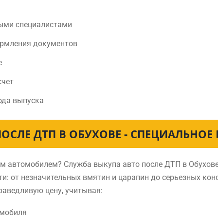
ыми специалистами
ормления документов
е
счет
ода выпуска
ПОСЛЕ ДТП В ОБУХОВЕ - СПЕЦИАЛЬНОЕ
ным автомобилем? Служба выкупа авто после ДТП в Обухо
и: от незначительных вмятин и царапин до серьезных ко
раведливую цену, учитывая:
омобиля