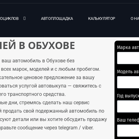
ТОЦИКЛОВ
АВТОПЛОЩАДКА
КАЛЬКУЛЯТОР
О Н
ЕЙ В ОБУХОВЕ
Марка ав
 ваш автомобиль в Обухове без
всех марок, моделей и с любым пробегом.
Модель а
кательное ценовое предложение за вашу
оваться услугой автовыкупа — свяжитесь с
го транспортного средства.
Год выпус
ые дни, стремясь сделать наш сервис
й продать свой подержанный автомобиль по
есуют детали или вы хотите обсудить продажу
Ваш теле
авьте сообщение через telegram / viber.