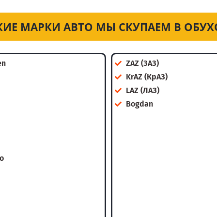
КИЕ МАРКИ АВТО МЫ СКУПАЕМ В ОБУХ
en
ZAZ (ЗАЗ)
KrAZ (КрАЗ)
LAZ (ЛАЗ)
Bogdan
o