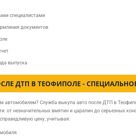
ыми специалистами
ормления документов
оле
счет
ода выпуска
СЛЕ ДТП В ТЕОФИПОЛЕ - СПЕЦИАЛЬН
ным автомобилем? Служба выкупа авто после ДТП в Теофи
и: от незначительных вмятин и царапин до серьезных ко
справедливую цену, учитывая:
омобиля