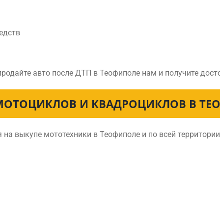
едств
продайте авто после ДТП в Теофиполе нам и получите дос
МОТОЦИКЛОВ И КВАДРОЦИКЛОВ В ТЕ
на выкупе мототехники в Теофиполе и по всей территори