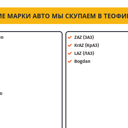
ИЕ МАРКИ АВТО МЫ СКУПАЕМ В ТЕОФИ
en
ZAZ (ЗАЗ)
KrAZ (КрАЗ)
LAZ (ЛАЗ)
Bogdan
o