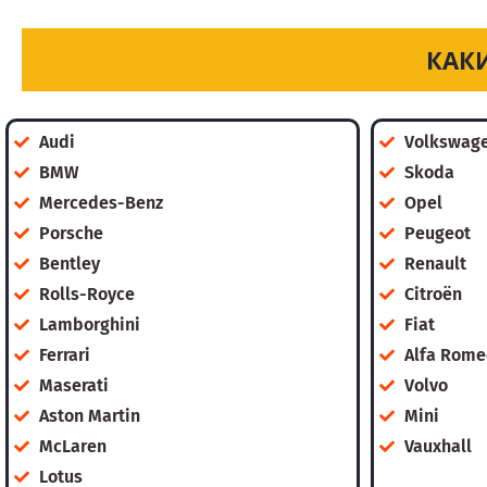
КАК
Audi
Volkswag
BMW
Skoda
Mercedes-Benz
Opel
Porsche
Peugeot
Bentley
Renault
Rolls-Royce
Citroën
Lamborghini
Fiat
Ferrari
Alfa Rome
Maserati
Volvo
Aston Martin
Mini
McLaren
Vauxhall
Lotus