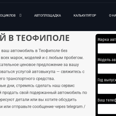
ТОЦИКЛОВ
АВТОПЛОЩАДКА
КАЛЬКУЛЯТОР
О Н
Й В ТЕОФИПОЛЕ
Марка ав
 ваш автомобиль в Теофиполе без
всех марок, моделей и с любым пробегом.
Модель а
кательное ценовое предложение за вашу
оваться услугой автовыкупа — свяжитесь с
го транспортного средства.
Год выпус
ые дни, стремясь сделать наш сервис
й продать свой подержанный автомобиль по
ересуют детали или вы хотите обсудить
Ваш теле
 или отправьте сообщение через telegram /