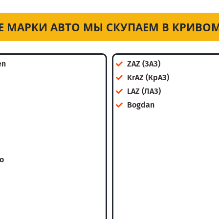
Е МАРКИ АВТО МЫ СКУПАЕМ В КРИВОМ
en
ZAZ (ЗАЗ)
KrAZ (КрАЗ)
LAZ (ЛАЗ)
Bogdan
o