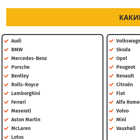
КАКИ
Audi
Volkswag
BMW
Skoda
Mercedes-Benz
Opel
Porsche
Peugeot
Bentley
Renault
Rolls-Royce
Citroën
Lamborghini
Fiat
Ferrari
Alfa Rome
Maserati
Volvo
Aston Martin
Mini
McLaren
Vauxhall
Lotus