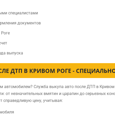
ыми специалистами
ормления документов
 Роге
счет
ода выпуска
СЛЕ ДТП В КРИВОМ РОГЕ - СПЕЦИАЛЬН
ным автомобилем? Служба выкупа авто после ДТП в Криво
и: от незначительных вмятин и царапин до серьезных ко
т справедливую цену, учитывая:
омобиля