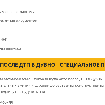
ыми специалистами
ормления документов
счет
ода выпуска
ПОСЛЕ ДТП В ДУБНО - СПЕЦИАЛЬНОЕ
нным автомобилем? Служба выкупа авто после ДТП в Дубно
чительных вмятин и царапин до серьезных конструктивных
ведливую цену, учитывая:
омобиля