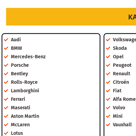
К
Audi
Volkswag
BMW
Skoda
Mercedes-Benz
Opel
Porsche
Peugeot
Bentley
Renault
Rolls-Royce
Citroën
Lamborghini
Fiat
Ferrari
Alfa Rome
Maserati
Volvo
Aston Martin
Mini
McLaren
Vauxhall
Lotus