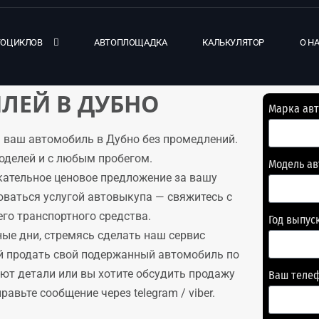
ТОЦИКЛОВ
АВТОПЛОЩАДКА
КАЛЬКУЛЯТОР
О Н
ЛЕЙ В ДУБНО
Марка ав
 ваш автомобиль в Дубно без промедлений.
оделей и с любым пробегом.
Модель а
кательное ценовое предложение за вашу
оваться услугой автовыкупа — свяжитесь с
го транспортного средства.
Год выпус
ые дни, стремясь сделать наш сервис
й продать свой подержанный автомобиль по
уют детали или вы хотите обсудить продажу
Ваш теле
авьте сообщение через telegram / viber.