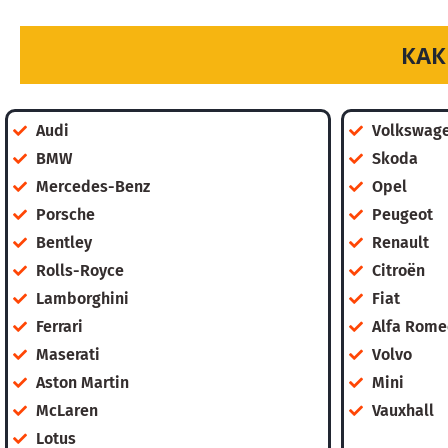
КАК
Audi
Volkswag
BMW
Skoda
Mercedes-Benz
Opel
Porsche
Peugeot
Bentley
Renault
Rolls-Royce
Citroën
Lamborghini
Fiat
Ferrari
Alfa Rome
Maserati
Volvo
Aston Martin
Mini
McLaren
Vauxhall
Lotus