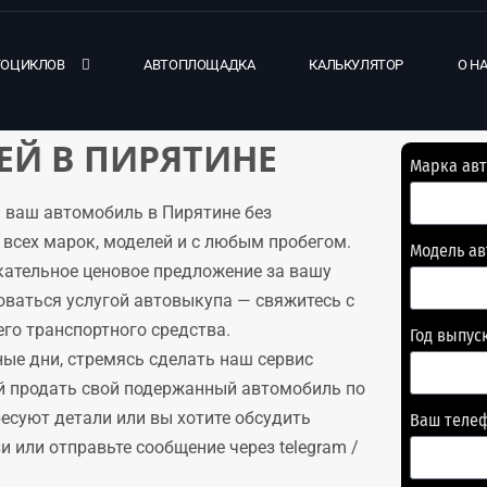
ТОЦИКЛОВ
АВТОПЛОЩАДКА
КАЛЬКУЛЯТОР
О Н
Й В ПИРЯТИНЕ
Марка ав
 ваш автомобиль в Пирятине без
всех марок, моделей и с любым пробегом.
Модель а
кательное ценовое предложение за вашу
оваться услугой автовыкупа — свяжитесь с
го транспортного средства.
Год выпус
ые дни, стремясь сделать наш сервис
й продать свой подержанный автомобиль по
ресуют детали или вы хотите обсудить
Ваш теле
 или отправьте сообщение через telegram /