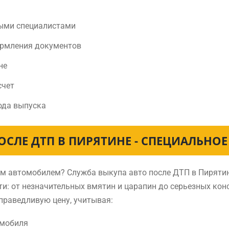
ыми специалистами
ормления документов
не
счет
ода выпуска
ОСЛЕ ДТП В ПИРЯТИНЕ - СПЕЦИАЛЬНО
ным автомобилем? Служба выкупа авто после ДТП в Пирят
и: от незначительных вмятин и царапин до серьезных ко
праведливую цену, учитывая:
омобиля