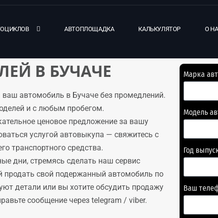
ТОЦИКЛОВ
АВТОПЛОЩАДКА
КАЛЬКУЛЯТОР
О Н
ЕЙ В БУЧАЧЕ
Марка ав
 ваш автомобиль в Бучаче без промедлений.
оделей и с любым пробегом.
Модель а
кательное ценовое предложение за вашу
оваться услугой автовыкупа — свяжитесь с
го транспортного средства.
Год выпус
ые дни, стремясь сделать наш сервис
й продать свой подержанный автомобиль по
суют детали или вы хотите обсудить продажу
Ваш теле
авьте сообщение через telegram / viber.