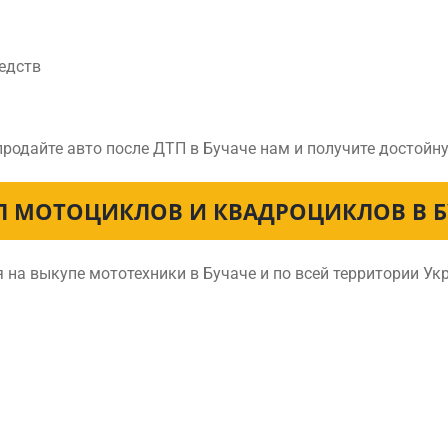
едств
продайте авто после ДТП в Бучаче нам и получите достойн
П МОТОЦИКЛОВ И КВАДРОЦИКЛОВ В Б
на выкупе мототехники в Бучаче и по всей территории У