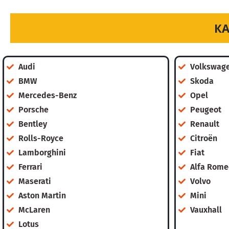
КА
Audi
Volkswag
BMW
Skoda
Mercedes-Benz
Opel
Porsche
Peugeot
Bentley
Renault
Rolls-Royce
Citroën
Lamborghini
Fiat
Ferrari
Alfa Rome
Maserati
Volvo
Aston Martin
Mini
McLaren
Vauxhall
Lotus