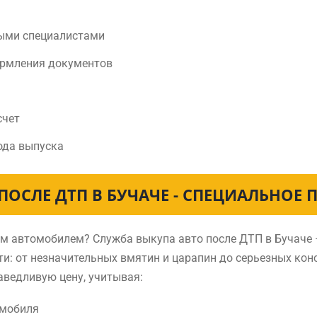
ыми специалистами
ормления документов
счет
ода выпуска
ПОСЛЕ ДТП В БУЧАЧЕ - СПЕЦИАЛЬНОЕ
ным автомобилем? Служба выкупа авто после ДТП в Бучач
и: от незначительных вмятин и царапин до серьезных ко
аведливую цену, учитывая:
омобиля