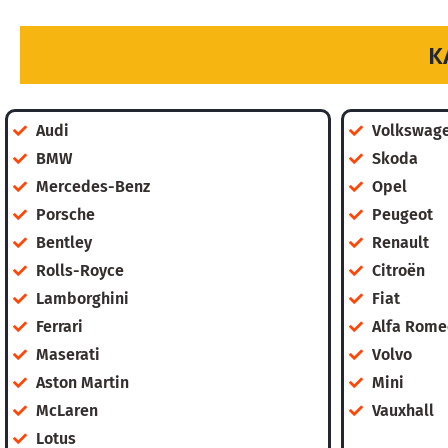
К
Audi
Volkswag
BMW
Skoda
Mercedes-Benz
Opel
Porsche
Peugeot
Bentley
Renault
Rolls-Royce
Citroën
Lamborghini
Fiat
Ferrari
Alfa Rome
Maserati
Volvo
Aston Martin
Mini
McLaren
Vauxhall
Lotus