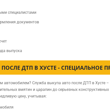
ыми специалистами
ормления документов
счет
ода выпуска
 ПОСЛЕ ДТП В ХУСТЕ - СПЕЦИАЛЬНОЕ 
ным автомобилем? Служба выкупа авто после ДТП в Хусте
чительных вмятин и царапин до серьезных конструктивных
ведливую цену, учитывая:
омобиля