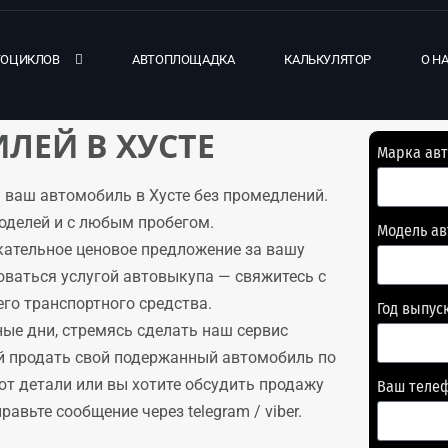
ТОЦИКЛОВ
АВТОПЛОЩАДКА
КАЛЬКУЛЯТОР
О Н
ЛЕЙ В ХУСТЕ
Марка ав
ваш автомобиль в Хусте без промедлений.
оделей и с любым пробегом.
Модель а
кательное ценовое предложение за вашу
оваться услугой автовыкупа — свяжитесь с
го транспортного средства.
Год выпус
ые дни, стремясь сделать наш сервис
й продать свой подержанный автомобиль по
ют детали или вы хотите обсудить продажу
Ваш теле
авьте сообщение через telegram / viber.