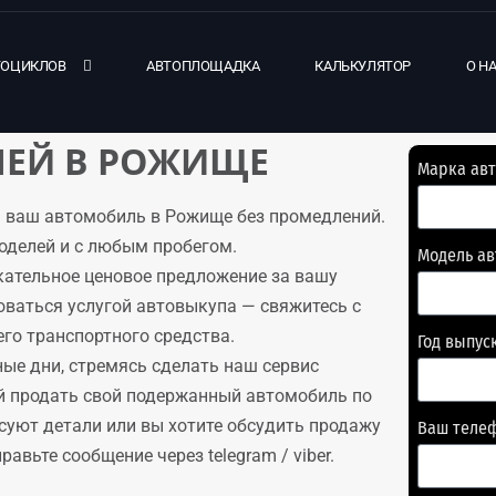
ТОЦИКЛОВ
АВТОПЛОЩАДКА
КАЛЬКУЛЯТОР
О Н
ЕЙ В РОЖИЩЕ
Марка ав
 ваш автомобиль в Рожище без промедлений.
оделей и с любым пробегом.
Модель а
кательное ценовое предложение за вашу
оваться услугой автовыкупа — свяжитесь с
го транспортного средства.
Год выпус
ые дни, стремясь сделать наш сервис
й продать свой подержанный автомобиль по
суют детали или вы хотите обсудить продажу
Ваш теле
авьте сообщение через telegram / viber.