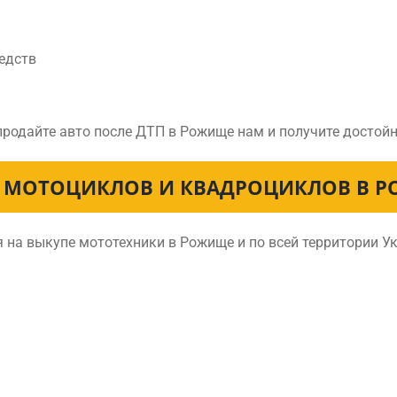
едств
 продайте авто после ДТП в Рожище нам и получите достой
 МОТОЦИКЛОВ И КВАДРОЦИКЛОВ В 
 на выкупе мототехники в Рожище и по всей территории У