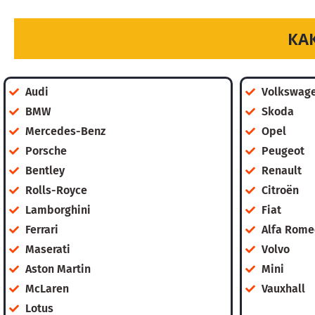
КА
Audi
Volkswag
BMW
Skoda
Mercedes-Benz
Opel
Porsche
Peugeot
Bentley
Renault
Rolls-Royce
Citroën
Lamborghini
Fiat
Ferrari
Alfa Rome
Maserati
Volvo
Aston Martin
Mini
McLaren
Vauxhall
Lotus