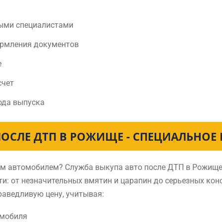
ыми специалистами
ормления документов
е
счет
ода выпуска
ПОСЛЕ ДТП В РОЖИЩЕ - СПЕЦИАЛЬНОЕ
нным автомобилем? Служба выкупа авто после ДТП в Рожищ
и: от незначительных вмятин и царапин до серьезных ко
раведливую цену, учитывая:
омобиля