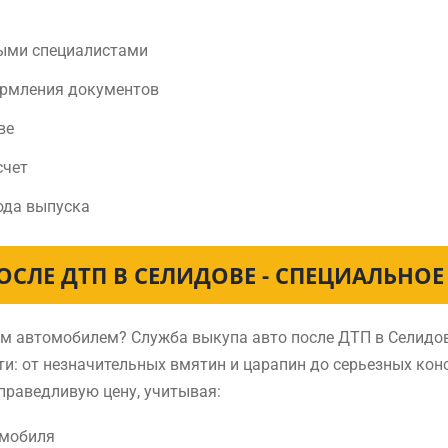
ыми специалистами
ормления документов
ве
счет
ода выпуска
ОСЛЕ ДТП В СЕЛИДОВЕ - СПЕЦИАЛЬНО
ным автомобилем? Служба выкупа авто после ДТП в Селид
и: от незначительных вмятин и царапин до серьезных ко
праведливую цену, учитывая:
омобиля