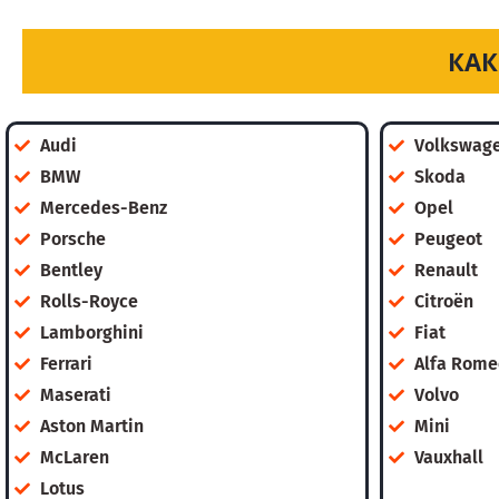
КАК
Audi
Volkswag
BMW
Skoda
Mercedes-Benz
Opel
Porsche
Peugeot
Bentley
Renault
Rolls-Royce
Citroën
Lamborghini
Fiat
Ferrari
Alfa Rome
Maserati
Volvo
Aston Martin
Mini
McLaren
Vauxhall
Lotus