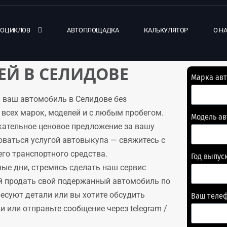
ТОЦИКЛОВ
АВТОПЛОЩАДКА
КАЛЬКУЛЯТОР
О Н
Й В СЕЛИДОВЕ
Марка ав
 ваш автомобиль в Селидове без
всех марок, моделей и с любым пробегом.
Модель а
кательное ценовое предложение за вашу
оваться услугой автовыкупа — свяжитесь с
го транспортного средства.
Год выпус
ые дни, стремясь сделать наш сервис
й продать свой подержанный автомобиль по
ресуют детали или вы хотите обсудить
Ваш теле
 или отправьте сообщение через telegram /