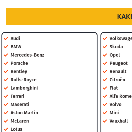
КАК
Audi
Volkswag
BMW
Skoda
Mercedes-Benz
Opel
Porsche
Peugeot
Bentley
Renault
Rolls-Royce
Citroën
Lamborghini
Fiat
Ferrari
Alfa Rome
Maserati
Volvo
Aston Martin
Mini
McLaren
Vauxhall
Lotus