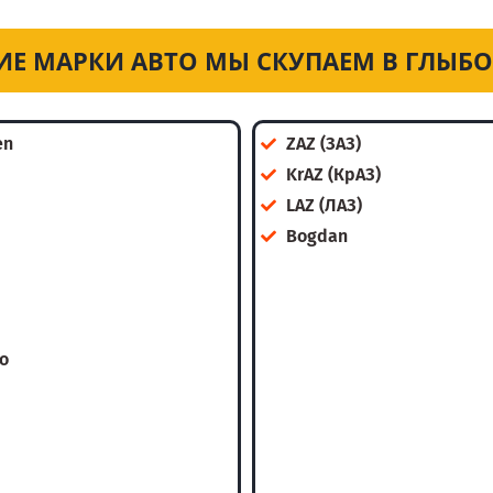
ИЕ МАРКИ АВТО МЫ СКУПАЕМ В ГЛЫБ
en
ZAZ (ЗАЗ)
KrAZ (КрАЗ)
LAZ (ЛАЗ)
Bogdan
o