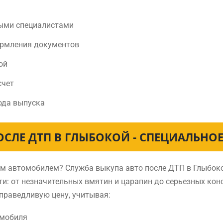
ыми специалистами
ормления документов
ой
счет
ода выпуска
ОСЛЕ ДТП В ГЛЫБОКОЙ - СПЕЦИАЛЬНО
ным автомобилем? Служба выкупа авто после ДТП в Глыбо
и: от незначительных вмятин и царапин до серьезных ко
праведливую цену, учитывая:
омобиля