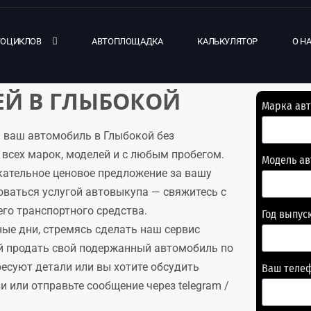
ТОЦИКЛОВ
АВТОПЛОЩАДКА
КАЛЬКУЛЯТОР
О Н
Й В ГЛЫБОКОЙ
Марка ав
 ваш автомобиль в Глыбокой без
всех марок, моделей и с любым пробегом.
Модель а
кательное ценовое предложение за вашу
оваться услугой автовыкупа — свяжитесь с
го транспортного средства.
Год выпус
ые дни, стремясь сделать наш сервис
й продать свой подержанный автомобиль по
ресуют детали или вы хотите обсудить
Ваш теле
 или отправьте сообщение через telegram /