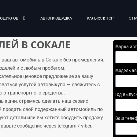
ТОЦИКЛОВ
АВТОПЛОЩАДКА
КАЛЬКУЛЯТОР
О Н
ЕЙ В СОКАЛЕ
Марка ав
 ваш автомобиль в Сокале без промедлений.
оделей и с любым пробегом.
Модель а
кательное ценовое предложение за вашу
оваться услугой автовыкупа — свяжитесь с
го транспортного средства.
Год выпус
ые дни, стремясь сделать наш сервис
й продать свой подержанный автомобиль по
суют детали или вы хотите обсудить продажу
Ваш теле
авьте сообщение через telegram / viber.