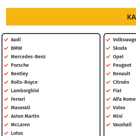
КА
Audi
Volkswag
BMW
Skoda
Mercedes-Benz
Opel
Porsche
Peugeot
Bentley
Renault
Rolls-Royce
Citroën
Lamborghini
Fiat
Ferrari
Alfa Rome
Maserati
Volvo
Aston Martin
Mini
McLaren
Vauxhall
Lotus