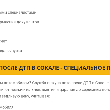
ыми специалистами
ормления документов
счет
ода выпуска
ПОСЛЕ ДТП В СОКАЛЕ - СПЕЦИАЛЬНОЕ
ным автомобилем? Служба выкупа авто после ДТП в Сокал
и: от незначительных вмятин и царапин до серьезных ко
аведливую цену, учитывая:
омобиля