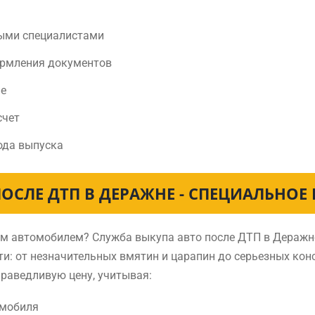
ыми специалистами
ормления документов
не
счет
ода выпуска
ОСЛЕ ДТП В ДЕРАЖНЕ - СПЕЦИАЛЬНОЕ
нным автомобилем? Служба выкупа авто после ДТП в Дераж
и: от незначительных вмятин и царапин до серьезных ко
раведливую цену, учитывая:
омобиля