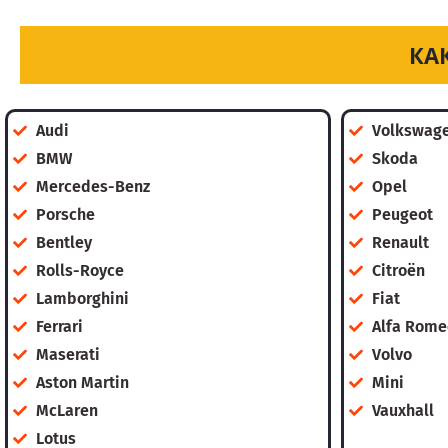
КА
Audi
Volkswag
BMW
Skoda
Mercedes-Benz
Opel
Porsche
Peugeot
Bentley
Renault
Rolls-Royce
Citroën
Lamborghini
Fiat
Ferrari
Alfa Rome
Maserati
Volvo
Aston Martin
Mini
McLaren
Vauxhall
Lotus