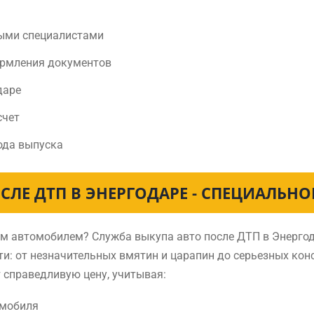
ыми специалистами
ормления документов
даре
счет
ода выпуска
СЛЕ ДТП В ЭНЕРГОДАРЕ - СПЕЦИАЛЬН
ным автомобилем? Служба выкупа авто после ДТП в Энерг
и: от незначительных вмятин и царапин до серьезных ко
 справедливую цену, учитывая:
омобиля