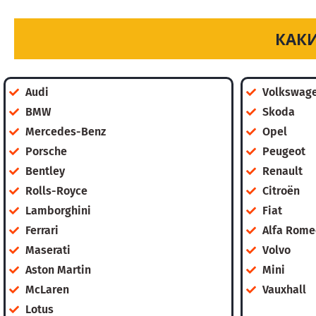
КАКИ
Audi
Volkswag
BMW
Skoda
Mercedes-Benz
Opel
Porsche
Peugeot
Bentley
Renault
Rolls-Royce
Citroën
Lamborghini
Fiat
Ferrari
Alfa Rome
Maserati
Volvo
Aston Martin
Mini
McLaren
Vauxhall
Lotus