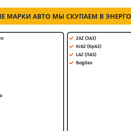
Е МАРКИ АВТО МЫ СКУПАЕМ В ЭНЕРГ
en
ZAZ (ЗАЗ)
KrAZ (КрАЗ)
LAZ (ЛАЗ)
Bogdan
o